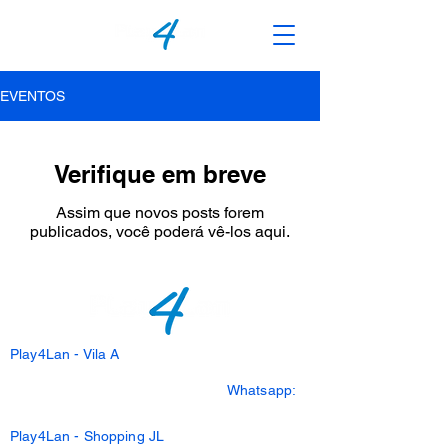
EVENTOS
Verifique em breve
Assim que novos posts forem
publicados, você poderá vê-los aqui.
Play4Lan - Vila A
Av. Silvio Américo Sasdelli, 2431
Sala - 07 - Vila A - Foz do Iguaçu
Whatsapp:
45 9837-0713
Play4Lan - Shopping JL